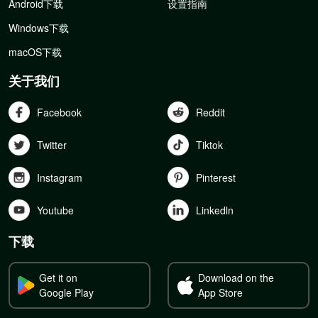
Android下载
设置指南
Windows下载
macOS下载
关于我们
Facebook
Reddit
Twitter
Tiktok
Instagram
Pinterest
Youtube
Linkedln
下载
Get it on
Download on the
Google Play
App Store